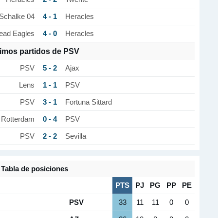
4 - 1
Schalke 04
Heracles
4 - 0
ead Eagles
Heracles
timos partidos de PSV
5 - 2
PSV
Ajax
1 - 1
Lens
PSV
3 - 1
PSV
Fortuna Sittard
0 - 4
 Rotterdam
PSV
2 - 2
PSV
Sevilla
Tabla de posiciones
PTS
PJ
PG
PP
PE
PSV
33
11
11
0
0