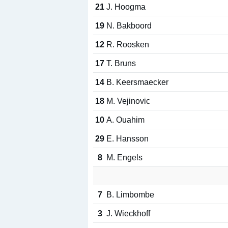
21
J. Hoogma
19
N. Bakboord
12
R. Roosken
17
T. Bruns
14
B. Keersmaecker
18
M. Vejinovic
10
A. Ouahim
29
E. Hansson
8
M. Engels
7
B. Limbombe
3
J. Wieckhoff