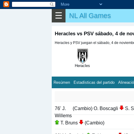
☰
NL All Games
Heracles vs PSV sábado, 4 de no
Heracles y PSV juegan el sábado, 4 de noviembre
Heracles
Resúmen
Estadísticas del partido
Alineaci
76' J.
(Cambio) O. Boscagli
S. 
Willems
T. Bruns
(Cambio)