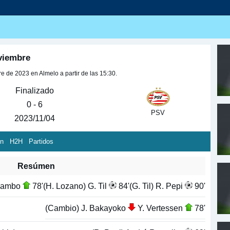
viembre
 de 2023 en Almelo a partir de las 15:30.
Finalizado
0 - 6
PSV
2023/11/04
ón
H2H
Partidos
Resúmen
Sambo
78'
(H. Lozano) G. Til
84'
(G. Til) R. Pepi
90'
(Cambio) J. Bakayoko
Y. Vertessen
78'