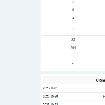
1
9
4
1
23
294
1
9
Últi
2023-11-01
2023-10-28
H
2023-10-22