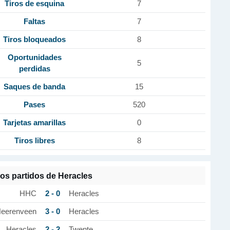
Tiros de esquina
7
Faltas
7
Tiros bloqueados
8
Oportunidades
5
perdidas
Saques de banda
15
Pases
520
Tarjetas amarillas
0
Tiros libres
8
mos partidos de Heracles
2 - 0
HHC
Heracles
3 - 0
eerenveen
Heracles
2 - 2
Heracles
Twente