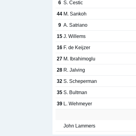
6
S. Cestic
44
M. Sankoh
9
A. Satriano
15
J. Willems
16
F. de Keijzer
27
M. Ibrahimoglu
28
R. Jalving
32
S. Scheperman
35
S. Bultman
39
L. Wehmeyer
John Lammers