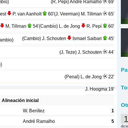
bio)
(R. Pepi) André Ramalho
69'
Dest
P. van Aanholt
60'
(J. Veerman) M. Tillman
65'
M. Tillman
54'
(Cambio) L. de Jong
R. Pepi
60'
(Cambio) J. Schouten
Ismael Saibari
45'
ambio)
(J. Teze) J. Schouten
44'
)
Pa
(Penal) L. de Jong
22'
To
J. Hoogma 19'
Alineación inicial
Ot
W. Benítez
1
André Ramalho
5
dici