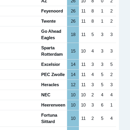
AZ
26
10
8
0
2
Feyenoord
26
11
8
1
2
Twente
26
11
8
1
2
Go Ahead
18
11
5
3
3
Eagles
Sparta
15
10
4
3
3
Rotterdam
Excelsior
14
11
3
3
5
PEC Zwolle
14
11
4
5
2
Heracles
12
11
3
5
3
NEC
10
10
2
4
4
Heerenveen
10
10
3
6
1
Fortuna
10
11
2
5
4
Sittard