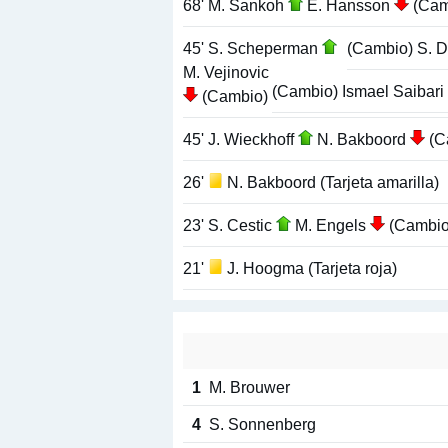
68' M. Sankoh
E. Hansson
(Cam
45' S. Scheperman
(Cambio) S. 
M. Vejinovic
(Cambio) Ismael Saibari
(Cambio)
45' J. Wieckhoff
N. Bakboord
(C
26'
N. Bakboord (Tarjeta amarilla)
23' S. Cestic
M. Engels
(Cambio
21'
J. Hoogma (Tarjeta roja)
1
M. Brouwer
4
S. Sonnenberg